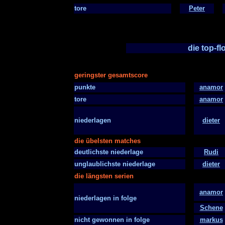
tore
Peter
die top-f
geringster gesamtscore
punkte
anamor
tore
anamor
niederlagen
dieter
die übelsten matches
deutlichste niederlage
Rudi
unglaublichste niederlage
dieter
die längsten serien
anamor
niederlagen in folge
Schene
nicht gewonnen in folge
markus