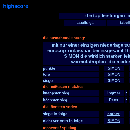
highscore
die top-leistungen i
tabelle g1
tabel
die ausnahme-leistung:
mit nur einer einzigen niederlage ta
eurocup. unfassbar, bei insgesamt 16 
SIMON
die wirklich starken le
wermutstropfen: die niede
punkte
SIMON
tore
SIMON
siege
SIMON
die heißesten matches
knappster sieg
Ingmar
:
höchster sieg
Peter
:
die längsten serien
siege in folge
norbert
nicht verloren in folge
SIMON
topscore / spieltag