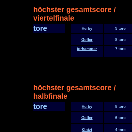
höchster gesamtscore /
viertelfinale
tore
Herby
9 tore
Golfer
8 tore
torhammer
7 tore
höchster gesamtscore /
halbfinale
tore
Herby
8 tore
Golfer
6 tore
Klotzi
4 tore