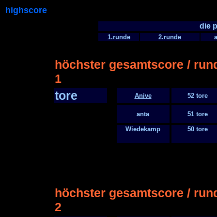
highscore
die 
1.runde
2.runde
a
höchster gesamtscore / run
1
tore
Anive
52 tore
anta
51 tore
Wiedekamp
50 tore
höchster gesamtscore / run
2