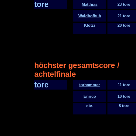
tore
Matthias
23 tore
Waldhofbub
21 tore
Klotzi
20 tore
höchster gesamtscore /
achtelfinale
tore
torhammer
11 tore
Enrico
10 tore
div.
8 tore