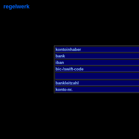
regelwerk
kontoinhaber
bank
iban
bic-/swift-code
bankleitzahl
konto-nr.