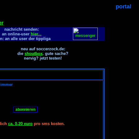
portal
er
nachricht senden:
an online-user
hier...
n: an alle user der tippliga
neu auf soccerzock.de:
die
shoutbox
. gute sache?
nervig? jetzt testen!
, immer
 dich
ca. 0,20 euro
pro sms kosten.