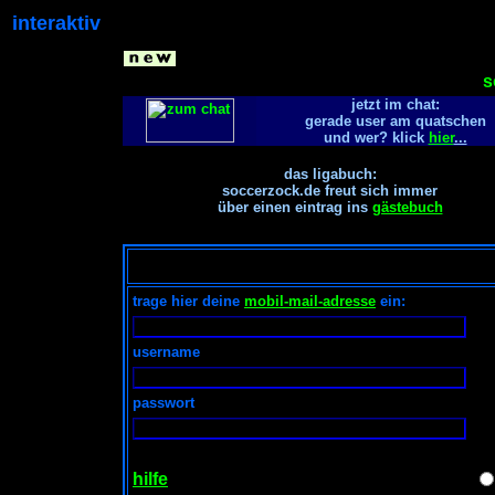
interaktiv
s
jetzt im chat:
gerade
user am quatschen
und wer? klick
hier
...
das ligabuch:
soccerzock.de freut sich immer
über einen eintrag ins
gästebuch
trage hier deine
mobil-mail-adresse
ein:
username
passwort
hilfe