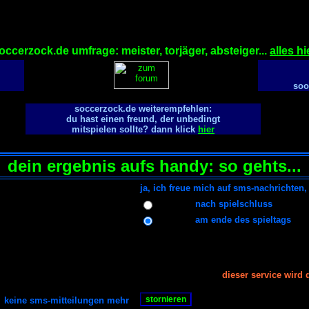
occerzock.de umfrage: meister, torjäger, absteiger...
alles hi
soo
soccerzock.de weiterempfehlen:
du hast einen freund, der unbedingt
mitspielen sollte? dann klick
hier
dein ergebnis aufs handy: so gehts...
ja, ich freue mich auf sms-nachrichten
nach spielschluss
am ende des spieltags
dieser service wird
keine sms-mitteilungen mehr