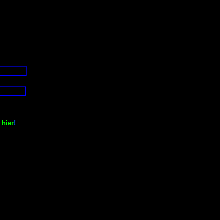
k
hier
!
.