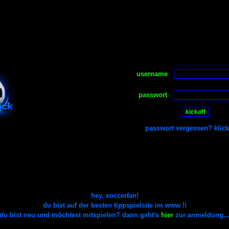
-
username
--
-.
passwort
--
passwort vergessen? klic
hey, soccerfan!
du bist auf der
besten
tippspielsite im www !!
du bist neu und möchtest mitspielen? dann geht's
hier
zur anmeldung..